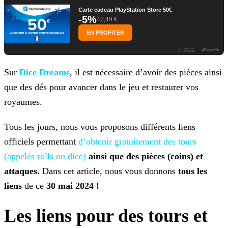
Carte cadeau PlayStation Store 50€
-5%
47,49 €
EN PROFITER
Sur
Dice Dreams
, il est nécessaire d’avoir des pièces ainsi
que des dés pour avancer dans le jeu et
restaurer vos
royaumes.
Tous les jours, nous vous proposons différents liens
officiels permettant
d’obtenir gratuitement des tours
(appelés rolls ou dice)
ainsi que
des pièces (coins) et
attaques.
Dans cet article, nous vous donnons
tous les
liens
de ce
30 mai 2024 !
Les liens pour des tours et