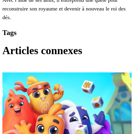
Avec l’aide de ses amis, il entreprend une quête pour
reconstruire son royaume et devenir à nouveau le roi des
dés.
Tags
Articles connexes