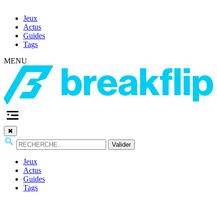
Jeux
Actus
Guides
Tags
MENU
✖
Valider
Jeux
Actus
Guides
Tags