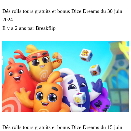
Dice Dreams
Dés rolls tours gratuits et bonus Dice Dreams du 30 juin
2024
Il y a 2 ans par Breakflip
Dice Dreams
Dés rolls tours gratuits et bonus Dice Dreams du 15 juin