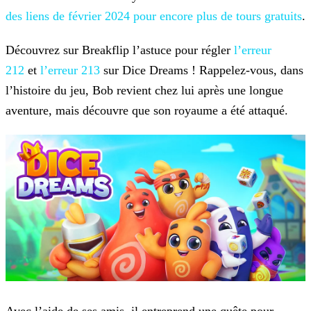
des liens de février 2024 pour encore plus de tours gratuits
.
Découvrez sur Breakflip l’astuce pour régler
l’erreur
212
et
l’erreur 213
sur Dice Dreams ! Rappelez-vous, dans
l’histoire du jeu, Bob revient
chez lui après une longue
aventure, mais découvre que son royaume a été attaqué.