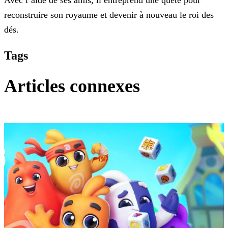
Avec l’aide de ses amis, il entreprend une quête pour
reconstruire son royaume et devenir à nouveau le roi des
dés.
Tags
Articles connexes