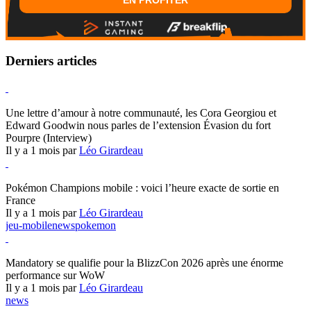
Derniers articles
Hearthstone
Une lettre d’amour à notre communauté, les Cora Georgiou et
Edward Goodwin nous parles de l’extension Évasion du fort
Pourpre (Interview)
Il y a 1 mois par
Léo Girardeau
Pokémon Champions
Pokémon Champions mobile : voici l’heure exacte de sortie en
France
Il y a 1 mois par
Léo Girardeau
jeu-mobile
news
pokemon
World of Warcraft
Mandatory se qualifie pour la BlizzCon 2026 après une énorme
performance sur WoW
Il y a 1 mois par
Léo Girardeau
news