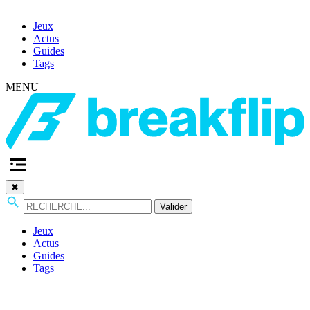
Jeux
Actus
Guides
Tags
MENU
✖
Valider
Jeux
Actus
Guides
Tags