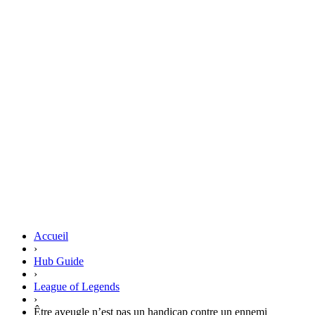
Accueil
›
Hub Guide
›
League of Legends
›
Être aveugle n’est pas un handicap contre un ennemi