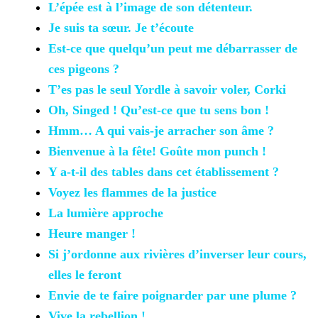
L’épée est à l’image
de son détenteur.
Je suis ta
sœur. Je t’écoute
Est-ce
que quelqu’un peut me débarrasser de
ces pigeons ?
T’es pas le
seul Yordle à savoir voler, Corki
Oh,
Singed ! Qu’est-ce que tu sens bon !
Hmm… A qui vais-je
arracher son âme ?
Bienvenue à la fête!
Goûte mon punch !
Y a-t-il des
tables dans cet établissement ?
Voyez
les flammes de la justice
La lumière
approche
Heure manger
!
Si j’ordonne aux rivières d’inverser leur cours,
elles le feront
Envie de te faire
poignarder par une plume ?
Vive la rebellion
!