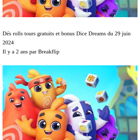
Dice Dreams
Dés rolls tours gratuits et bonus Dice Dreams du 29 juin
2024
Il y a 2 ans par Breakflip