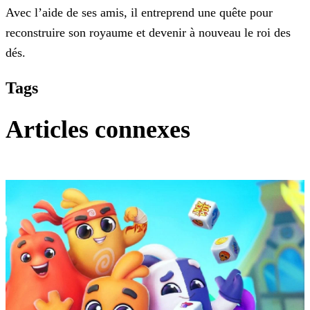
Avec l’aide de ses amis, il entreprend une quête pour
reconstruire son royaume et devenir à nouveau le roi des
dés.
Tags
Articles connexes