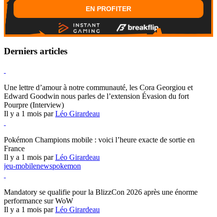
EN PROFITER
Derniers articles
Hearthstone
Une lettre d’amour à notre communauté, les Cora Georgiou et
Edward Goodwin nous parles de l’extension Évasion du fort
Pourpre (Interview)
Il y a 1 mois par
Léo Girardeau
Pokémon Champions
Pokémon Champions mobile : voici l’heure exacte de sortie en
France
Il y a 1 mois par
Léo Girardeau
jeu-mobile
news
pokemon
World of Warcraft
Mandatory se qualifie pour la BlizzCon 2026 après une énorme
performance sur WoW
Il y a 1 mois par
Léo Girardeau