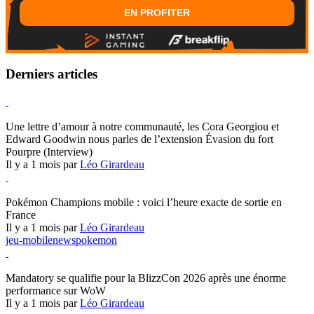
EN PROFITER
Derniers articles
Hearthstone
Une lettre d’amour à notre communauté, les Cora Georgiou et
Edward Goodwin nous parles de l’extension Évasion du fort
Pourpre (Interview)
Il y a 1 mois par
Léo Girardeau
Pokémon Champions
Pokémon Champions mobile : voici l’heure exacte de sortie en
France
Il y a 1 mois par
Léo Girardeau
jeu-mobile
news
pokemon
World of Warcraft
Mandatory se qualifie pour la BlizzCon 2026 après une énorme
performance sur WoW
Il y a 1 mois par
Léo Girardeau