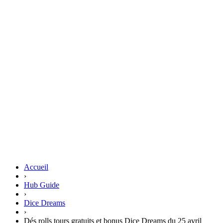
Accueil
›
Hub Guide
›
Dice Dreams
›
Dés rolls tours gratuits et bonus Dice Dreams du 25 avril