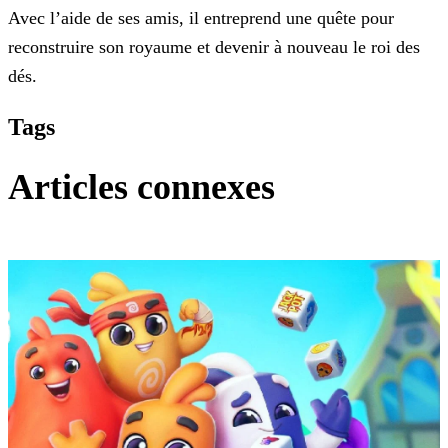
Avec l’aide de ses amis, il entreprend une quête pour
reconstruire son royaume et devenir à nouveau le roi des
dés.
Tags
Articles connexes