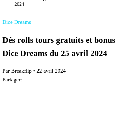
2024
Dice Dreams
Dés rolls tours gratuits et bonus
Dice Dreams du 25 avril 2024
Par
Breakflip
•
22 avril 2024
Partager: