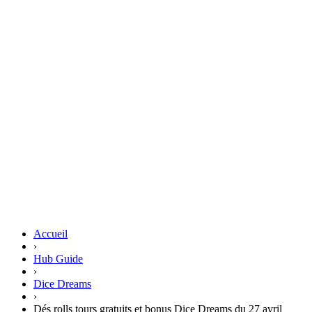
Accueil
›
Hub Guide
›
Dice Dreams
›
Dés rolls tours gratuits et bonus Dice Dreams du 27 avril