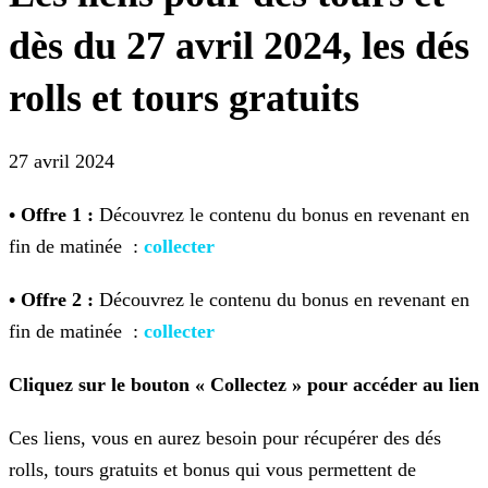
dès du 27 avril 2024, les dés
rolls et tours gratuits
27 avril 2024
• Offre 1 :
Découvrez le contenu du bonus en revenant en
fin de matinée :
collecter
• Offre 2 :
Découvrez le contenu du bonus en revenant en
fin de matinée :
collecter
Cliquez sur le bouton « Collectez » pour accéder au lien
Ces liens, vous en aurez besoin pour récupérer des dés
rolls, tours gratuits et bonus qui vous permettent de