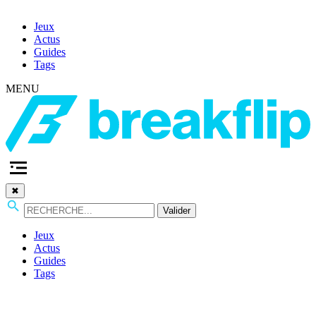
Jeux
Actus
Guides
Tags
MENU
✖
Valider
Jeux
Actus
Guides
Tags