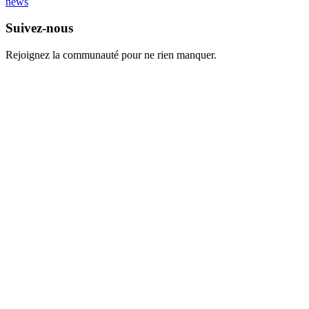
news
Suivez-nous
Rejoignez la communauté pour ne rien manquer.