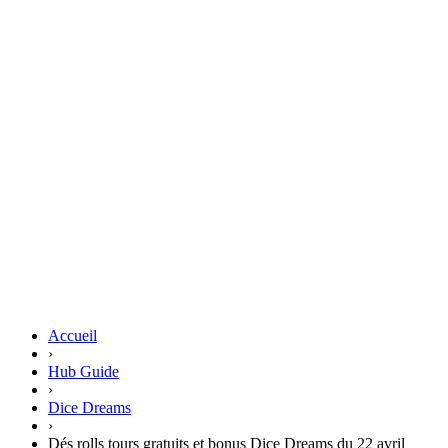
Accueil
›
Hub Guide
›
Dice Dreams
›
Dés rolls tours gratuits et bonus Dice Dreams du 22 avril