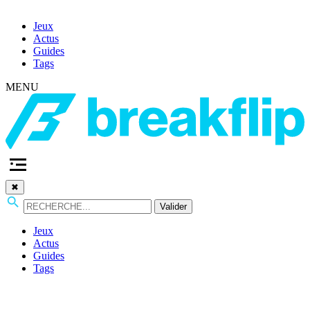
Jeux
Actus
Guides
Tags
MENU
✖
Valider
Jeux
Actus
Guides
Tags