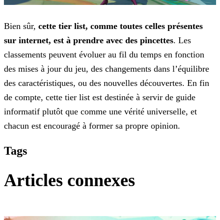
Bien sûr,
cette tier list, comme toutes celles présentes
sur internet, est à prendre avec des pincettes
. Les
classements peuvent évoluer au fil du temps en
fonction
des mises à jour du jeu, des changements dans l’équilibre
des caractéristiques, ou des nouvelles découvertes. En fin
de compte, cette tier list est destinée à servir de guide
informatif
plutôt que comme une vérité universelle, et
chacun est encouragé à former sa propre opinion.
Tags
Articles connexes