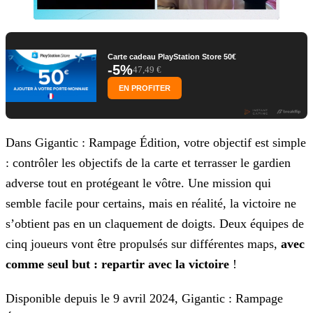
Carte cadeau PlayStation Store 50€
-5%
47,49 €
EN PROFITER
Dans Gigantic : Rampage Édition, votre objectif est simple
: contrôler les objectifs de la carte et terrasser le gardien
adverse tout en protégeant le vôtre. Une mission qui
semble
facile pour certains, mais en réalité, la victoire ne
s’obtient pas en un claquement de doigts. Deux équipes de
cinq joueurs vont être propulsés sur différentes maps,
avec
comme seul but
: repartir avec la victoire
!
Disponible depuis le 9 avril 2024, Gigantic : Rampage