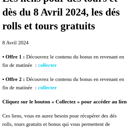
dès du 8 Avril 2024, les dés
rolls et tours gratuits
8 Avril 2024
• Offre 1 :
Découvrez le contenu du bonus en revenant en
fin de matinée :
collecter
• Offre 2 :
Découvrez le contenu du bonus en revenant en
fin de matinée :
collecter
Cliquez sur le bouton « Collectez » pour accéder au lien
Ces liens, vous en aurez besoin pour récupérer des dés
rolls, tours gratuits et bonus qui vous permettent de