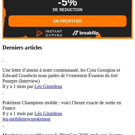
-5%
DE REDUCTION
EN PROFITER
Derniers articles
Hearthstone
Une lettre d’amour à notre communauté, les Cora Georgiou et
Edward Goodwin nous parles de l’extension Évasion du fort
Pourpre (Interview)
Il y a 1 mois par
Léo Girardeau
Pokémon Champions
Pokémon Champions mobile : voici l’heure exacte de sortie en
France
Il y a 1 mois par
Léo Girardeau
jeu-mobile
news
pokemon
World of Warcraft