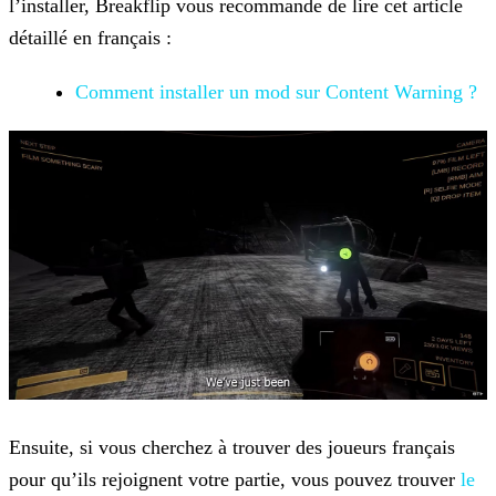
l’installer, Breakflip vous recommande de lire cet
article
détaillé en français :
Comment installer un mod sur Content
Warning ?
Ensuite, si vous cherchez à trouver des joueurs français
pour qu’ils rejoignent votre partie, vous pouvez trouver
le