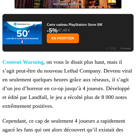
Carte cadeau PlayStation Store 50€
-5%
47,49 €
EN PROFITER
Content Warning
, on vous le disait plus haut, mais il
s’agit peut-être du nouveau Lethal Company. Devenu viral
en
seulement quelques heures grâce aux réseaux, il s’agit
d’un jeu d’horreur en co-op jusqu’à 4 joueurs. Développé
et édité par Landfall, le jeu a récolté plus de 8 000 notes
extrêmement positives.
Cependant, ce cap de seulement 4 joueurs a rapidement
agacé les fans qui ont alors découvert qu’il existait des