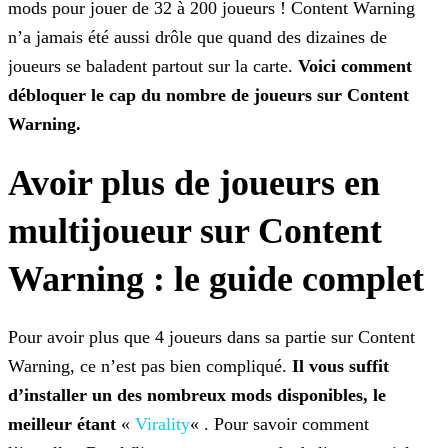
mods pour jouer de 32 à 200 joueurs ! Content Warning
n’a jamais été aussi drôle que
quand des dizaines de
joueurs se baladent partout sur la carte.
Voici comment
débloquer le cap du nombre de joueurs sur Content
Warning.
Avoir plus de joueurs en
multijoueur sur Content
Warning : le guide complet
Pour avoir plus que 4 joueurs dans sa partie sur Content
Warning, ce n’est pas bien compliqué.
Il vous suffit
d’installer un des nombreux mods disponibles, le
meilleur étant
«
Virality
« . Pour savoir comment