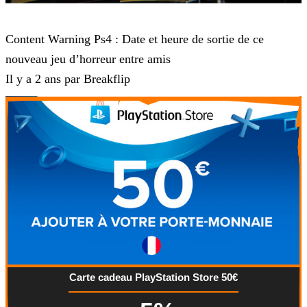
Content Warning
Content Warning Ps4 : Date et heure de sortie de ce
nouveau jeu d’horreur entre amis
Il y a 2 ans par Breakflip
Carte cadeau PlayStation Store 50€