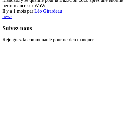
Mandatory se qualifie pour la BlizzCon 2026 après une énorme
performance sur WoW
Il y a 1 mois par
Léo Girardeau
news
Suivez-nous
Rejoignez la communauté pour ne rien manquer.