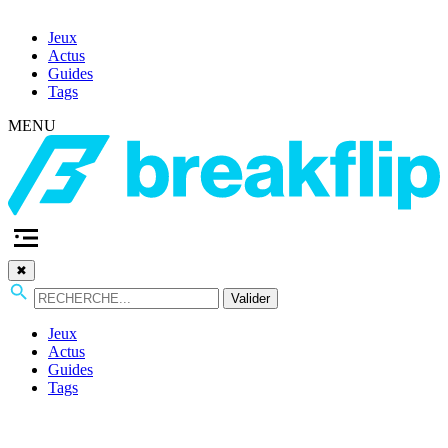
Jeux
Actus
Guides
Tags
MENU
✖
Valider
Jeux
Actus
Guides
Tags