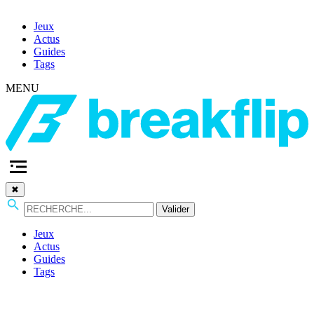
Jeux
Actus
Guides
Tags
MENU
✖
Valider
Jeux
Actus
Guides
Tags