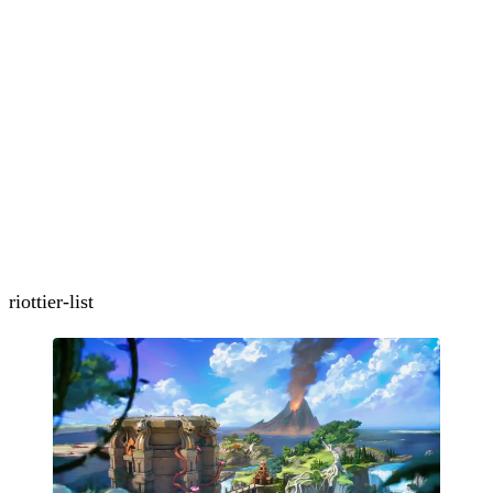
riot
tier-list