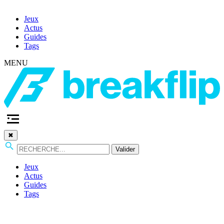
Jeux
Actus
Guides
Tags
MENU
✖
Valider
Jeux
Actus
Guides
Tags