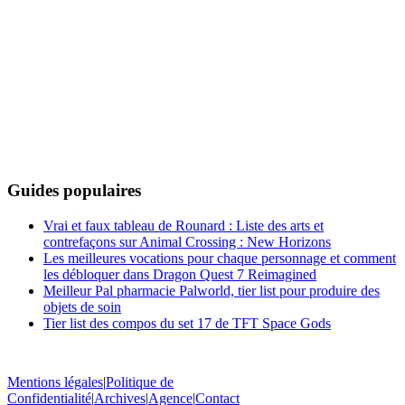
Guides populaires
Vrai et faux tableau de Rounard : Liste des arts et
contrefaçons sur Animal Crossing : New Horizons
Les meilleures vocations pour chaque personnage et comment
les débloquer dans Dragon Quest 7 Reimagined
Meilleur Pal pharmacie Palworld, tier list pour produire des
objets de soin
Tier list des compos du set 17 de TFT Space Gods
Mentions légales
|
Politique de
Confidentialité
|
Archives
|
Agence
|
Contact