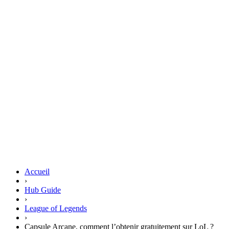
Accueil
›
Hub Guide
›
League of Legends
›
Capsule Arcane, comment l’obtenir gratuitement sur LoL ?