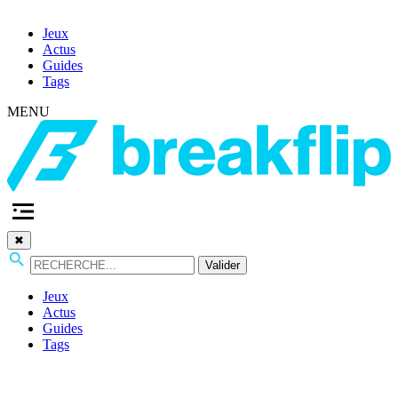
Jeux
Actus
Guides
Tags
MENU
✖
Valider
Jeux
Actus
Guides
Tags