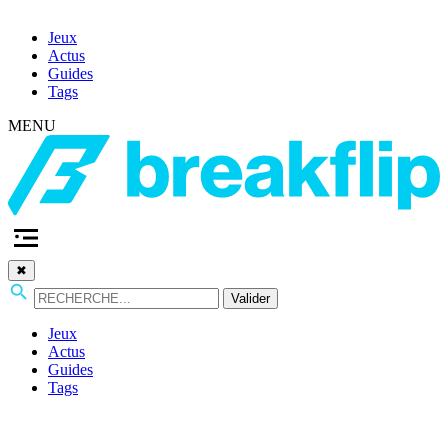
Jeux
Actus
Guides
Tags
MENU
✖
Valider
Jeux
Actus
Guides
Tags