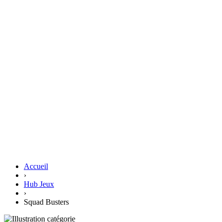
Accueil
›
Hub Jeux
›
Squad Busters