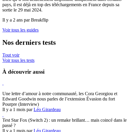
pays, il est déjà en top des téléchargements en France depuis sa
sortie le 29 mai 2024.
Il y a 2 ans par Breakflip
Voir tous les guides
Nos derniers tests
Tout voir
Voir tous les tests
À découvrir aussi
Hearthstone
Une lettre d’amour à notre communauté, les Cora Georgiou et
Edward Goodwin nous parles de l’extension Évasion du fort
Pourpre (Interview)
Il y a 1 mois par
Léo Girardeau
Test Star Fox (Switch 2) : un remake brillant… mais coincé dans le
passé ?
Il y a 1 mois par
Léo Girardeau