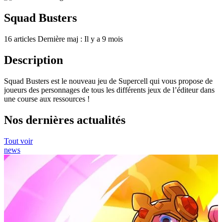
Squad Busters
16 articles
Dernière maj : Il y a 9 mois
Description
Squad Busters est le nouveau jeu de Supercell qui vous propose de
joueurs des personnages de tous les différents jeux de l’éditeur dans
une course aux ressources !
Nos dernières actualités
Tout voir
news