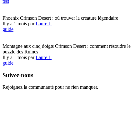
test
Crimson Desert
Phoenix Crimson Desert : où trouver la créature légendaire
Il y a 1 mois par
Laure L
guide
Crimson Desert
Montagne aux cinq doigts Crimson Desert : comment résoudre le
puzzle des Ruines
Il y a 1 mois par
Laure L
guide
Suivez-nous
Rejoignez la communauté pour ne rien manquer.