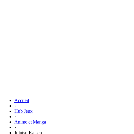
Accueil
›
Hub Jeux
›
Anime et Manga
›
Jujutsu Kaisen