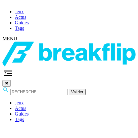
Jeux
Actus
Guides
Tags
MENU
✖
Valider
Jeux
Actus
Guides
Tags