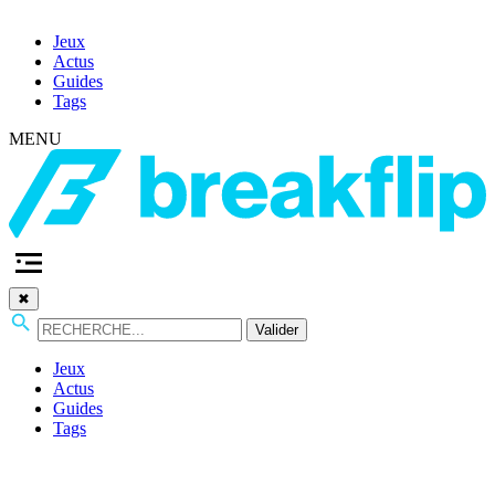
Jeux
Actus
Guides
Tags
MENU
✖
Valider
Jeux
Actus
Guides
Tags