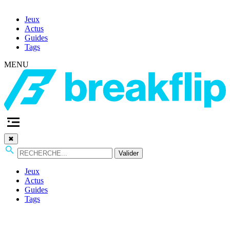
Jeux
Actus
Guides
Tags
MENU
✖
Valider
Jeux
Actus
Guides
Tags