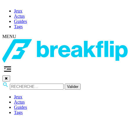
Jeux
Actus
Guides
Tags
MENU
✖
Valider
Jeux
Actus
Guides
Tags