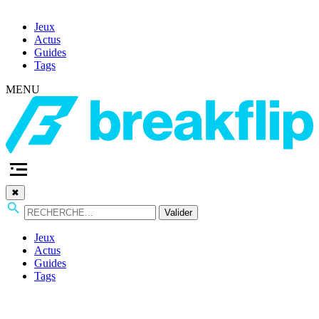
Jeux
Actus
Guides
Tags
MENU
✖
Valider
Jeux
Actus
Guides
Tags