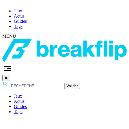
Jeux
Actus
Guides
Tags
MENU
✖
Valider
Jeux
Actus
Guides
Tags