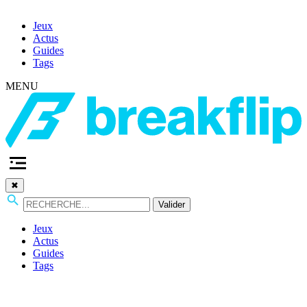
Jeux
Actus
Guides
Tags
MENU
✖
Valider
Jeux
Actus
Guides
Tags