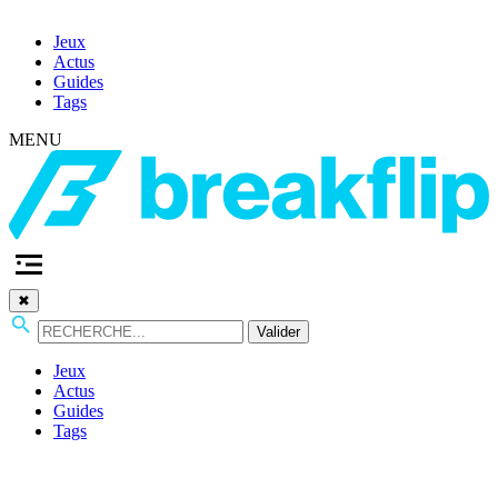
Jeux
Actus
Guides
Tags
MENU
✖
Valider
Jeux
Actus
Guides
Tags