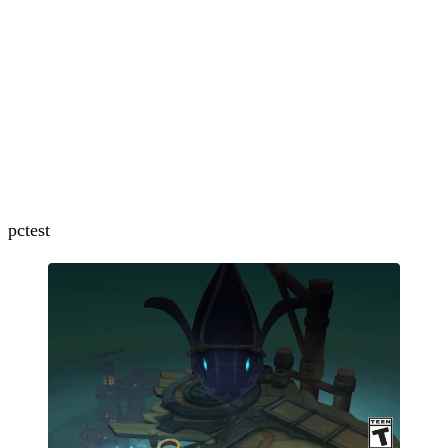
pc
test