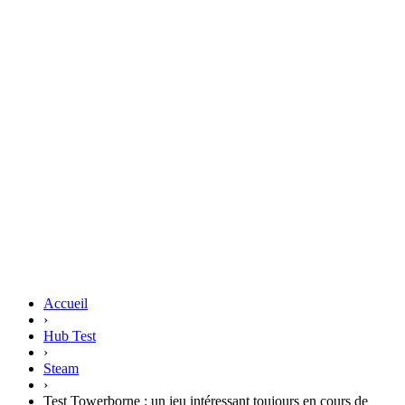
Accueil
›
Hub Test
›
Steam
›
Test Towerborne : un jeu intéressant toujours en cours de