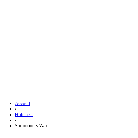
Accueil
›
Hub Test
›
Summoners War