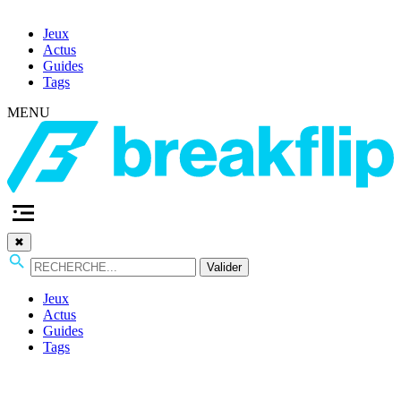
Jeux
Actus
Guides
Tags
MENU
✖
Valider
Jeux
Actus
Guides
Tags