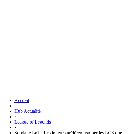
Accueil
›
Hub Actualité
›
League of Legends
›
Sondage LoL : Les joueurs préfèrent gagner les LCS que