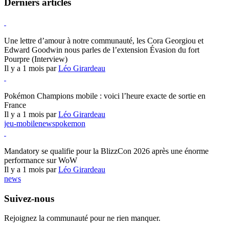
Derniers articles
Hearthstone
Une lettre d’amour à notre communauté, les Cora Georgiou et
Edward Goodwin nous parles de l’extension Évasion du fort
Pourpre (Interview)
Il y a 1 mois par
Léo Girardeau
Pokémon Champions
Pokémon Champions mobile : voici l’heure exacte de sortie en
France
Il y a 1 mois par
Léo Girardeau
jeu-mobile
news
pokemon
World of Warcraft
Mandatory se qualifie pour la BlizzCon 2026 après une énorme
performance sur WoW
Il y a 1 mois par
Léo Girardeau
news
Suivez-nous
Rejoignez la communauté pour ne rien manquer.