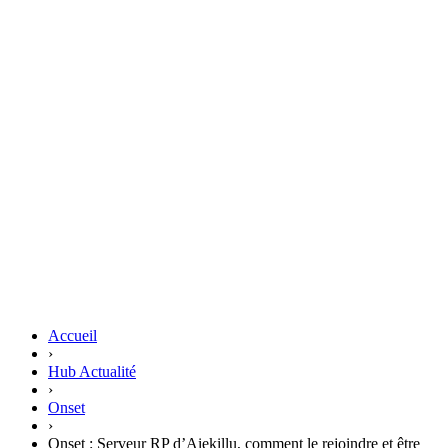
Accueil
›
Hub Actualité
›
Onset
›
Onset : Serveur RP d’Aiekillu, comment le rejoindre et être