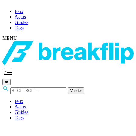
Jeux
Actus
Guides
Tags
MENU
✖
Valider
Jeux
Actus
Guides
Tags