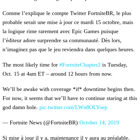
Comme l’explique le compte Twitter FortniteBR, le plus
probable serait une mise à jour ce mardi 15 octobre, mais
la logique rime rarement avec Epic Games puisque
l’éditeur adore surprendre sa
communauté. Dès lors,
n’imaginez pas que le jeu reviendra dans quelques heures.
The most likely time for
#FortniteChapter2
is Tuesday,
Oct. 15 at 4am
ET – around 12 hours from now.
We’ll be awake with coverage *if* downtime begins then.
For now, it seems that we’ll have to continue staring at this
god damn hole.
pic.twitter.com/LWn8OLYoep
— Fortnite News (@FortniteBR)
October 14, 2019
Si mise à jour il y a, maintenance il y aura au préalable.