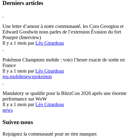
Derniers articles
Hearthstone
Une lettre d’amour à notre communauté, les Cora Georgiou et
Edward Goodwin nous parles de l’extension Évasion du fort
Pourpre (Interview)
Il y a 1 mois par
Léo Girardeau
Pokémon Champions
Pokémon Champions mobile : voici l’heure exacte de sortie en
France
Il y a 1 mois par
Léo Girardeau
jeu-mobile
news
pokemon
World of Warcraft
Mandatory se qualifie pour la BlizzCon 2026 après une énorme
performance sur WoW
Il y a 1 mois par
Léo Girardeau
news
Suivez-nous
Rejoignez la communauté pour ne rien manquer.