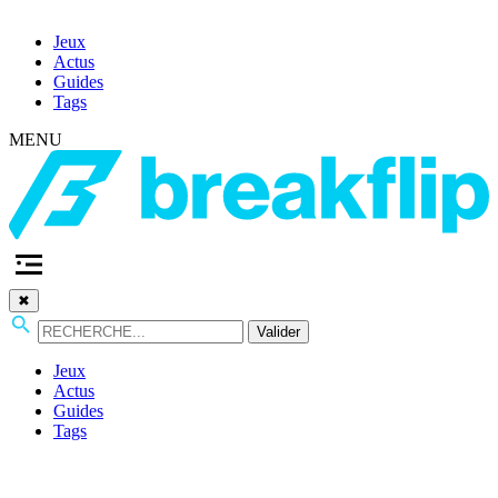
Jeux
Actus
Guides
Tags
MENU
✖
Valider
Jeux
Actus
Guides
Tags