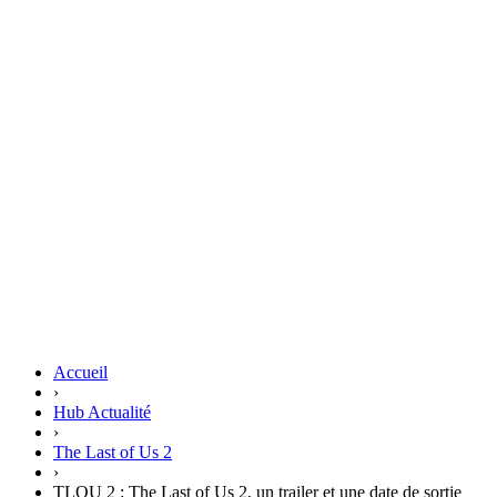
Accueil
›
Hub Actualité
›
The Last of Us 2
›
TLOU 2 : The Last of Us 2, un trailer et une date de sortie