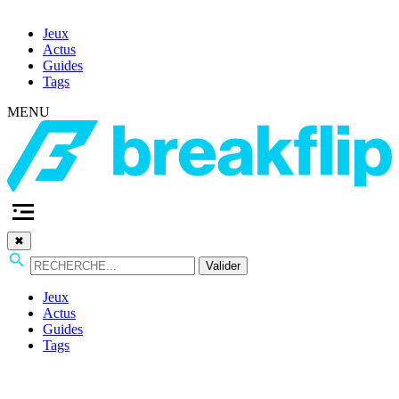
Jeux
Actus
Guides
Tags
MENU
✖
Valider
Jeux
Actus
Guides
Tags