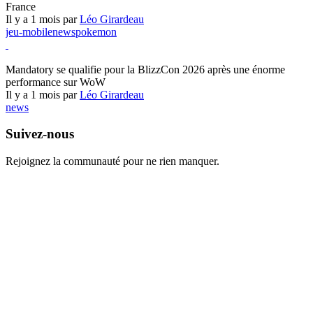
France
Il y a 1 mois par
Léo Girardeau
jeu-mobile
news
pokemon
World of Warcraft
Mandatory se qualifie pour la BlizzCon 2026 après une énorme
performance sur WoW
Il y a 1 mois par
Léo Girardeau
news
Suivez-nous
Rejoignez la communauté pour ne rien manquer.