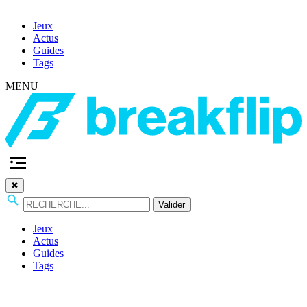
Jeux
Actus
Guides
Tags
MENU
✖
Valider
Jeux
Actus
Guides
Tags