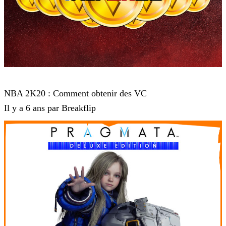
NBA 2K20
NBA 2K20 : Comment obtenir des VC
Il y a 6 ans par Breakflip