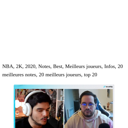
NBA, 2K, 2020, Notes, Best, Meilleurs joueurs, Infos, 20
meilleures notes, 20 meilleurs joueurs, top 20