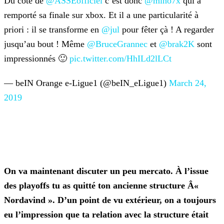
Du côté de
@ASSEofficiel
c’est donc
@mino7x
qui a
remporté sa finale sur xbox. Et il a une particularité à
priori : il se transforme en
@jul
pour fêter çà ! A regarder
jusqu’au bout !
Même
@BruceGrannec
et
@brak2K
sont
impressionnés 🙂
pic.twitter.com/HhILd2lLCt
— beIN Orange e-Ligue1 (@beIN_eLigue1)
March 24,
2019
On va maintenant discuter un peu mercato. À l’issue
des playoffs tu as quitté ton ancienne structure Â«
Nordavind ». D’un point de vu extérieur, on a toujours
eu l’impression
que ta relation avec la structure était