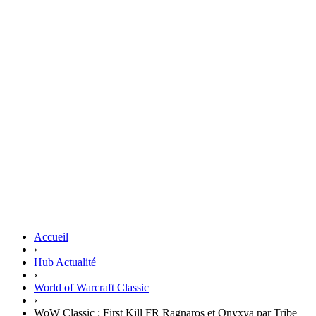
Accueil
›
Hub Actualité
›
World of Warcraft Classic
›
WoW Classic : First Kill FR Ragnaros et Onyxya par Tribe