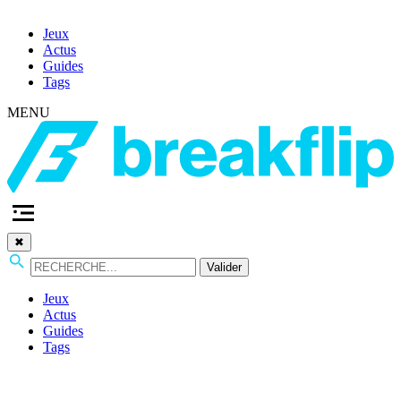
Jeux
Actus
Guides
Tags
MENU
✖
Valider
Jeux
Actus
Guides
Tags