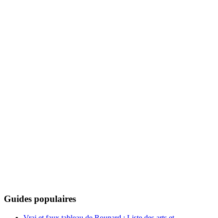
Guides populaires
Vrai et faux tableau de Rounard : Liste des arts et