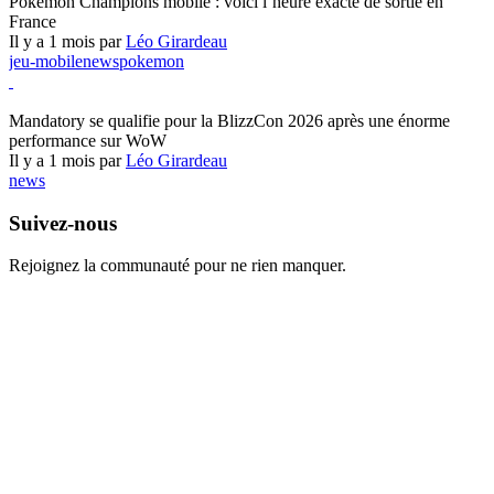
Pokémon Champions mobile : voici l’heure exacte de sortie en
France
Il y a 1 mois par
Léo Girardeau
jeu-mobile
news
pokemon
World of Warcraft
Mandatory se qualifie pour la BlizzCon 2026 après une énorme
performance sur WoW
Il y a 1 mois par
Léo Girardeau
news
Suivez-nous
Rejoignez la communauté pour ne rien manquer.