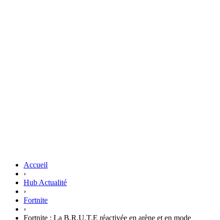
Accueil
›
Hub Actualité
›
Fortnite
›
Fortnite : La B.R.U.T.E réactivée en arène et en mode