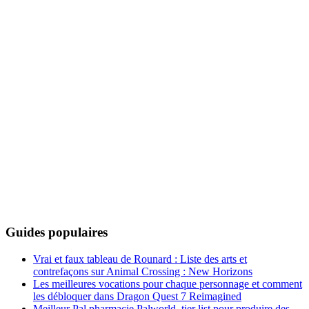
Guides populaires
Vrai et faux tableau de Rounard : Liste des arts et
contrefaçons sur Animal Crossing : New Horizons
Les meilleures vocations pour chaque personnage et comment
les débloquer dans Dragon Quest 7 Reimagined
Meilleur Pal pharmacie Palworld, tier list pour produire des