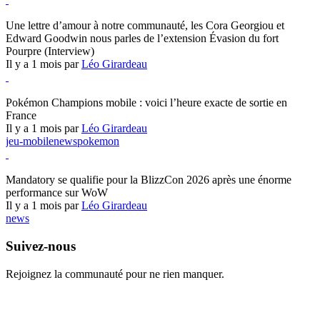
Hearthstone
Une lettre d’amour à notre communauté, les Cora Georgiou et
Edward Goodwin nous parles de l’extension Évasion du fort
Pourpre (Interview)
Il y a 1 mois par
Léo Girardeau
Pokémon Champions
Pokémon Champions mobile : voici l’heure exacte de sortie en
France
Il y a 1 mois par
Léo Girardeau
jeu-mobile
news
pokemon
World of Warcraft
Mandatory se qualifie pour la BlizzCon 2026 après une énorme
performance sur WoW
Il y a 1 mois par
Léo Girardeau
news
Suivez-nous
Rejoignez la communauté pour ne rien manquer.