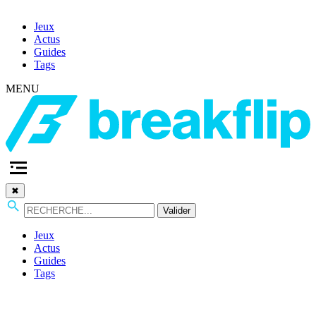
Jeux
Actus
Guides
Tags
MENU
✖
Valider
Jeux
Actus
Guides
Tags