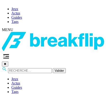
Jeux
Actus
Guides
Tags
MENU
✖
Valider
Jeux
Actus
Guides
Tags