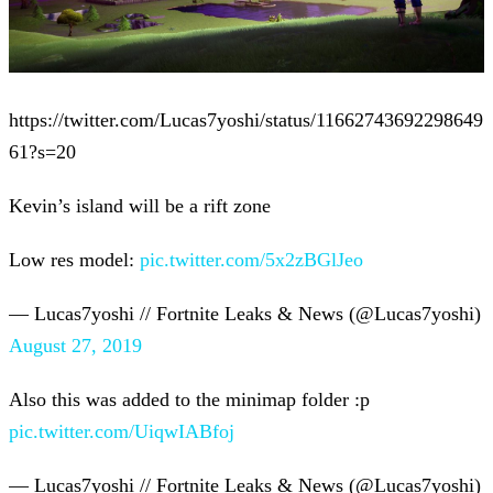
https://twitter.com/Lucas7yoshi/status/11662743692298649
61?s=20
Kevin’s island will be a rift zone
Low res model:
pic.twitter.com/5x2zBGlJeo
— Lucas7yoshi // Fortnite Leaks & News (@Lucas7yoshi)
August 27, 2019
Also this was added to the minimap folder :p
pic.twitter.com/UiqwIABfoj
— Lucas7yoshi // Fortnite Leaks & News (@Lucas7yoshi)