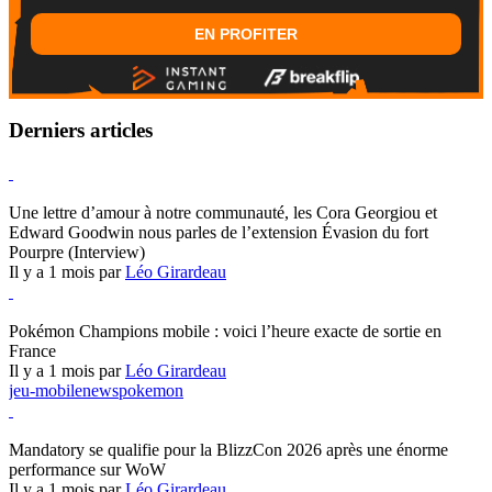
EN PROFITER
Derniers articles
Hearthstone
Une lettre d’amour à notre communauté, les Cora Georgiou et
Edward Goodwin nous parles de l’extension Évasion du fort
Pourpre (Interview)
Il y a 1 mois par
Léo Girardeau
Pokémon Champions
Pokémon Champions mobile : voici l’heure exacte de sortie en
France
Il y a 1 mois par
Léo Girardeau
jeu-mobile
news
pokemon
World of Warcraft
Mandatory se qualifie pour la BlizzCon 2026 après une énorme
performance sur WoW
Il y a 1 mois par
Léo Girardeau