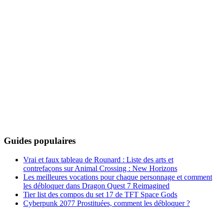
Guides populaires
Vrai et faux tableau de Rounard : Liste des arts et
contrefaçons sur Animal Crossing : New Horizons
Les meilleures vocations pour chaque personnage et comment
les débloquer dans Dragon Quest 7 Reimagined
Tier list des compos du set 17 de TFT Space Gods
Cyberpunk 2077 Prostituées, comment les débloquer ?