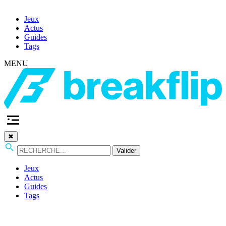
Jeux
Actus
Guides
Tags
MENU
✖
Valider
Jeux
Actus
Guides
Tags