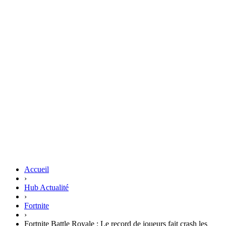
Accueil
›
Hub Actualité
›
Fortnite
›
Fortnite Battle Royale : Le record de joueurs fait crash les