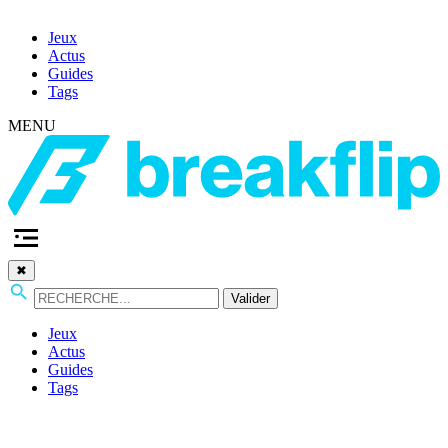
Jeux
Actus
Guides
Tags
MENU
✖
Valider
Jeux
Actus
Guides
Tags