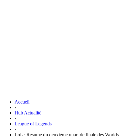
Accueil
›
Hub Actualité
›
League of Legends
›
LoL : Résumé du deuxième quart de finale des Worlds