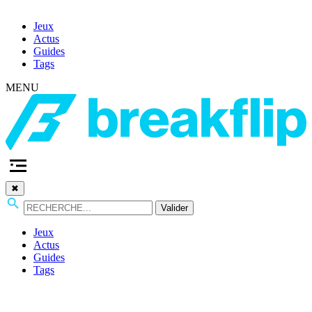
Jeux
Actus
Guides
Tags
MENU
✖
Valider
Jeux
Actus
Guides
Tags