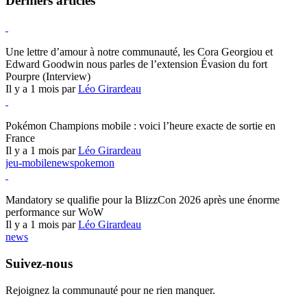
Derniers articles
Hearthstone
Une lettre d’amour à notre communauté, les Cora Georgiou et
Edward Goodwin nous parles de l’extension Évasion du fort
Pourpre (Interview)
Il y a 1 mois par
Léo Girardeau
Pokémon Champions
Pokémon Champions mobile : voici l’heure exacte de sortie en
France
Il y a 1 mois par
Léo Girardeau
jeu-mobile
news
pokemon
World of Warcraft
Mandatory se qualifie pour la BlizzCon 2026 après une énorme
performance sur WoW
Il y a 1 mois par
Léo Girardeau
news
Suivez-nous
Rejoignez la communauté pour ne rien manquer.