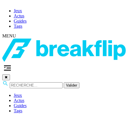
Jeux
Actus
Guides
Tags
MENU
✖
Valider
Jeux
Actus
Guides
Tags